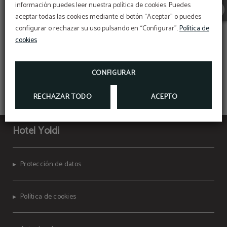
información puedes leer nuestra política de cookies. Puedes
aceptar todas las cookies mediante el botón “Aceptar” o puedes
configurar o rechazar su uso pulsando en “Configurar”.
Política de
REYNO DE NAVARRA
cookies
CONFIGURAR
RECHAZAR TODO
ACEPTO
Hotel Yoldi
Protección de datos
Política de cookies