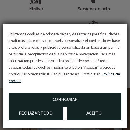
Minibar
Secador de pelo
Utilizamos cookies de primera parte y de terceros para finalidades
Aire acondicionado o
analíticas sobre el uso de la web, personalizar el contenido en base
TV LCD
calefacción según
a tus preferencias, y publicidad personalizada en base a un perfil a
temporada
partir de la recopilación de tus hábitos de navegación. Para más
MOSTRAR MÁS
información puedes leer nuestra política de cookies. Puedes
aceptar todas las cookies mediante el botón “Aceptar” o puedes
configurar o rechazar su uso pulsando en “Configurar”.
Política de
cookies
CONFIGURAR
RECHAZAR TODO
ACEPTO