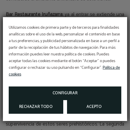
Bar Restaurante Iruñazarra:
ya al entrar se extiende una
barra llena de pintxos hasta llegar a la cocina, donde ya
Utilizamos cookies de primera parte y de terceros para finalidades
puedes echar un ojo y ver cuál vas a querer probar.
analíticas sobre el uso de la web, personalizar el contenido en base
Combinan pintxos de alta cocina con una carta y menús
a tus preferencias, y publicidad personalizada en base a un perfil a
de platos más clásicos. "Producto y Tradición" es el
partir de la recopilación de tus hábitos de navegación. Para más
lema del Bar Restaurante Iruñazarra. Ofrecen una cocina
información puedes leer nuestra política de cookies. Puedes
basada en productos de calidad y comida tradicional,
aceptar todas las cookies mediante el botón “Aceptar” o puedes
configurar o rechazar su uso pulsando en “Configurar”.
Política de
trabajando con productos locales.
cookies
¿Viajas con niños?
CONFIGURAR
El Planetario de Pamplona:
proyecciones como
RECHAZAR TODO
ACEPTO
"Dinosaurios + Astronomía" siempre agrada a los más
pequeños
, donde podrán ver la adaptación y
supervivencia de estos seres prehistóricos. La segunda